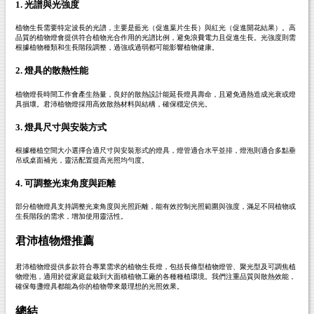
1. 光譜與光強度
植物生長需要特定波長的光譜，主要是藍光（促進葉片生長）與紅光（促進開花結果）。高
品質的植物燈會提供符合植物光合作用的光譜比例，避免浪費電力且促進生長。光強度則需
根據植物種類和生長階段調整，過強或過弱都可能影響植物健康。
2. 燈具的散熱性能
植物燈長時間工作會產生熱量，良好的散熱設計能延長燈具壽命，且避免過熱造成光衰或燈
具損壞。君沛植物燈採用高效散熱材料與結構，確保穩定供光。
3. 燈具尺寸與安裝方式
根據種植空間大小選擇合適尺寸與安裝形式的燈具，燈管適合水平並排，燈泡則適合多點垂
吊或桌面補光，靈活配置提高光照均勻度。
4. 可調整光束角度與距離
部分植物燈具支持調整光束角度與光照距離，能有效控制光照範圍與強度，滿足不同植物或
生長階段的需求，增加使用靈活性。
君沛植物燈推薦
君沛植物燈提供多款符合專業需求的植物生長燈，包括長條型植物燈管、聚光型及可調焦植
物燈泡，適用於從家庭盆栽到大面積植物工廠的各種種植環境。我們注重品質與散熱效能，
確保每盞燈具都能為你的植物帶來最理想的光照效果。
總結