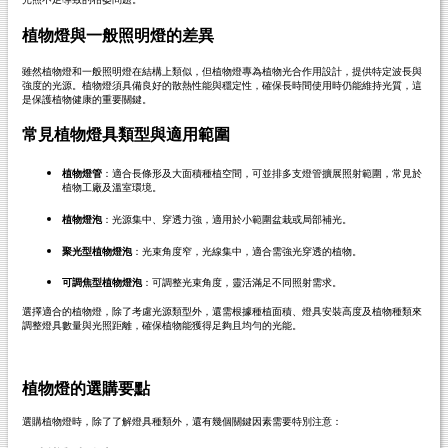
植物燈與一般照明燈的差異
雖然植物燈和一般照明燈在結構上類似，但植物燈專為植物光合作用設計，提供特定波長與
強度的光源。植物燈須具備良好的散熱性能與穩定性，確保長時間使用時仍能維持光質，這
是保護植物健康的重要關鍵。
常見植物燈具類型與適用範圍
植物燈管
：適合長條形及大面積種植空間，可並排多支燈管擴展照射範圍，常見於
植物工廠及溫室環境。
植物燈泡
：光源集中、穿透力強，適用於小範圍盆栽或局部補光。
聚光型植物燈泡
：光束角度窄，光線集中，適合需強光穿透的植物。
可調焦型植物燈泡
：可調整光束角度，靈活滿足不同照射需求。
選擇適合的植物燈，除了考慮光源類型外，還需根據種植面積、燈具安裝高度及植物種類來
調整燈具數量與光照距離，確保植物能獲得足夠且均勻的光能。
植物燈的選購要點
選購植物燈時，除了了解燈具種類外，還有幾個關鍵因素需要特別注意：