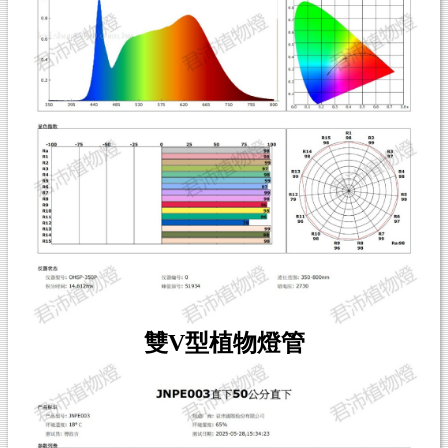
雙V型植物燈管