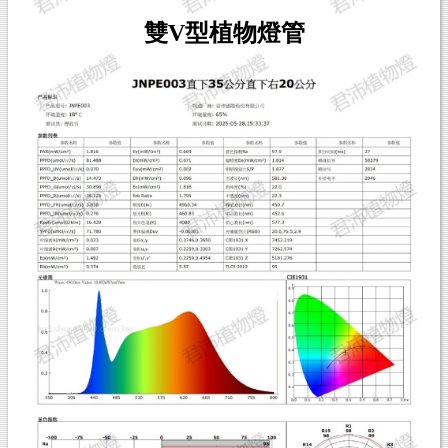
雙V型植物燈管