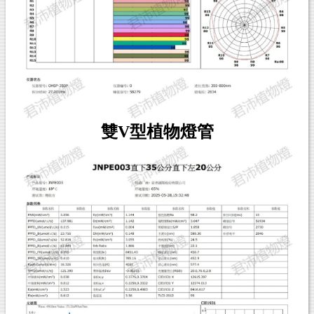
雙V型植物燈管