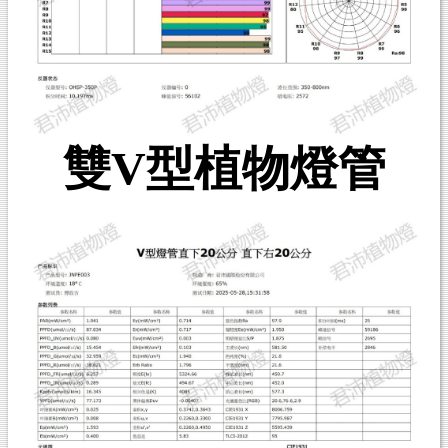
雙V型植物燈管