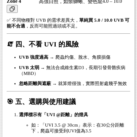
Zone 4
4.0 – 10.0
高強日照，如鬃獅蜥、變色龍
✅ 不同物種對 UVB 的需求差異大，
單純買 5.0 / 10.0 UVB 可
能不合適
，反而可能照過頭或不足。
🧯 四、不看 UVI 的風險
UVB 強度過高
→ 爬蟲灼傷、脫水、角膜損傷
UVB 太弱
→ 無法合成維生素D3，長期引發骨骼疾病
（MBD）
忽略距離與遮蔽
→ 就算燈很強，實際照射處幾乎無效
🎯 五、選購與使用建議
選擇標示有「UVI @距離」的燈具
如：「UVI 3.5 @ 30cm」表示：在30公分距離
下，爬蟲可接受到UVI值為3.5