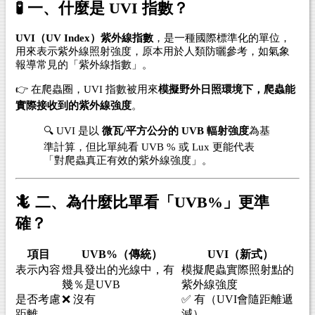
🧪 一、什麼是 UVI 指數？
UVI（UV Index）紫外線指數
，是一種國際標準化的單位，
用來表示紫外線照射強度，原本用於人類防曬參考，如氣象
報導常見的「紫外線指數」。
👉 在爬蟲圈，UVI 指數被用來
模擬野外日照環境下，爬蟲能
實際接收到的紫外線強度
。
🔍 UVI 是以
微瓦/平方公分的 UVB 輻射強度
為基
準計算，但比單純看 UVB % 或 Lux 更能代表
「對爬蟲真正有效的紫外線強度」。
🦎 二、為什麼比單看「UVB%」更準
確？
項目
UVB%（傳統）
UVI（新式）
表示內容
燈具發出的光線中，有
模擬爬蟲實際照射點的
幾％是UVB
紫外線強度
是否考慮
❌ 沒有
✅ 有（UVI會隨距離遞
距離
減）