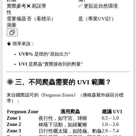
實際參考
❌ 易誤導
✅ 更貼近自然環境
性
需要儀器
否（看標示）
是（專業UVI計）
測量
🧠 簡單來說：
UVB%
是燈的“原始出力”
UVI
是爬蟲“實際接收到的劑量”
🌞 三、不同爬蟲需要的 UVI 範圍？
來自國際認可的《Ferguson Zones》（佛格森紫外線區分標
準）：
Ferguson Zone
適用爬蟲
建議 UVI
Zone 1
0.5 – 1.0
夜行性，如守宮、球蟒
Zone 2
1.0 – 2.6
林蔭下活動，如綠鬣蜥
Zone 3
2.9 – 7.4
日行性曬太陽，如陸龜、豹龜