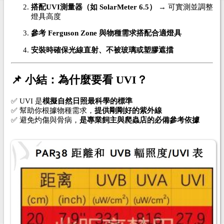
搭配UVI測量器（如 SolarMeter 6.5）
→ 可實測並調整
燈具高度
參考 Ferguson Zone 與物種需求搭配合適燈具
安裝時確保光線直射、不被玻璃或塑膠遮擋
📌 小結：為什麼要看 UVI？
✅ UVI 是
模擬自然日照最科學的標準
✅ 幫助你根據物種需求，
提供剛剛好的紫外線
✅ 避免灼傷與骨病，
是專業飼主與爬蟲店的必備參考依據