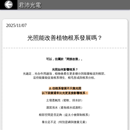
君沛光電
2025/11/07
光照能改善植物根系發展嗎？
可以，但屬於「間接改善」。
光照如何影響根系？
光越足，光合作用越強，植物會產生更多糖分與能量輸送到根部。
這些能量能促進根系增生、根毛形成與根系分枝。
⚠️ 但根系發展不只靠光照
以下因素通常比光更直接影響根系：
土壤透氣性（鬆軟、排水好）
適當澆水（避免積水或過乾）
根部空間是否足夠（盆太小會限制根系）
養分足不足（特別是磷與微量元素）